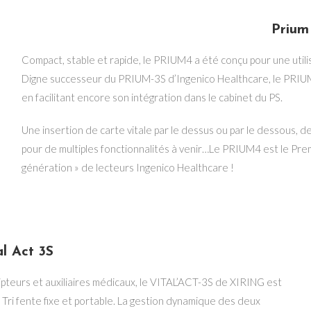
Prium
Compact, stable et rapide, le PRIUM4 a été conçu pour une utili
Digne successeur du PRIUM-3S d’Ingenico Healthcare, le PRIUM
en facilitant encore son intégration dans le cabinet du PS.
Une insertion de carte vitale par le dessus ou par le dessous, d
pour de multiples fonctionnalités à venir…Le PRIUM4 est le Premi
génération » de lecteurs Ingenico Healthcare !
al Act 3S
ipteurs et auxiliaires médicaux, le VITAL’ACT-3S de XIRING est
Tri fente fixe et portable. La gestion dynamique des deux