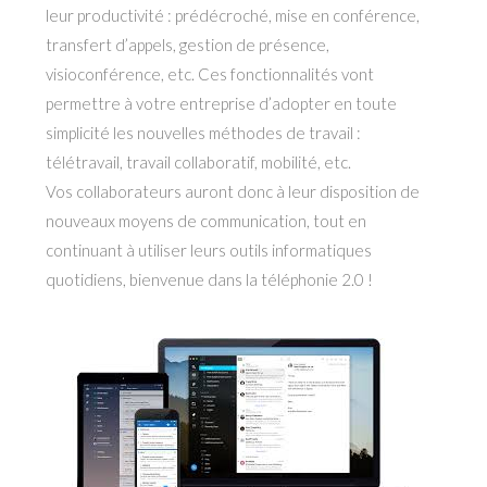
leur productivité : prédécroché, mise en conférence,
transfert d’appels, gestion de présence,
visioconférence, etc. Ces fonctionnalités vont
permettre à votre entreprise d’adopter en toute
simplicité les nouvelles méthodes de travail :
télétravail, travail collaboratif, mobilité, etc.
Vos collaborateurs auront donc à leur disposition de
nouveaux moyens de communication, tout en
continuant à utiliser leurs outils informatiques
quotidiens, bienvenue dans la téléphonie 2.0 !